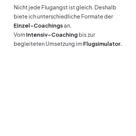
Nicht jede Flugangst ist gleich. Deshalb
biete ich unterschiedliche Formate der
Einzel-Coachings
an.
Vom
Intensiv-Coaching
bis zur
begleiteten Umsetzung im
Flugsimulator.
Online Intensiv
Individuelles
EinzelCoaching
Intensiv
2 Stunden
EinzelCoaching
Einzelcoaching im
Intensives 3,5
Onlineformat
Stunden
Einzelcoaching
€ 419,00
N
Flexibel von
überall
Summer26
durchführbar