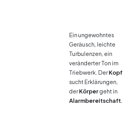
Ein ungewohntes
Geräusch, leichte
Turbulenzen, ein
veränderter Ton im
Triebwerk. Der
Kopf
sucht Erklärungen,
der
Körper
geht in
Alarmbereitschaft
.