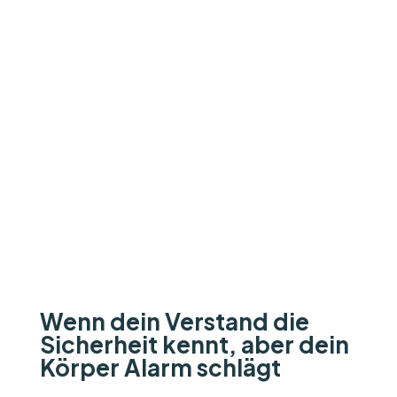
e
c
f
o
r
fliegen. Auch du kannst es
a
e
schaffen.
c
i
h
fl
i
i
n
e
g
g
e
n
Wenn dein Verstand die
Sicherheit kennt, aber dein
Körper Alarm schlägt