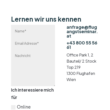
Lernen wir uns kennen
anfrage@flug

angstseminar.
at
+43 800 55 56

61

Office Park 1, 2
Bauteil/ 2 Stock
Top 219
1300 Flughafen
Wien
Ich interessiere mich
für
Online