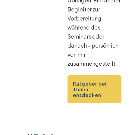
Übungen. Ein idealer
Begleiter zur
Vorbereitung,
während des
Seminars oder
danach – persönlich
von mir
zusammengestellt.
Ratgeber bei
Thalia
entdecken