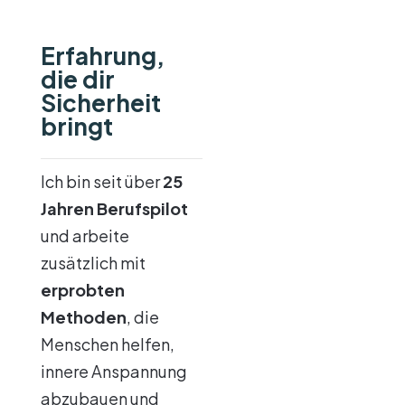
Erfahrung,
die dir
Sicherheit
bringt
Ich bin seit über
25
Jahren Berufspilot
und arbeite
zusätzlich mit
erprobten
Methoden
, die
Menschen helfen,
innere Anspannung
abzubauen und