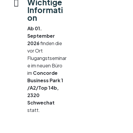
Wichtige

Informati
on
Ab 01.
September
2026
finden die
vor Ort
Flugangstseminar
e im neuen Büro
im
Concorde
Business Park 1
/A2/Top 14b,
2320
Schwechat
statt.