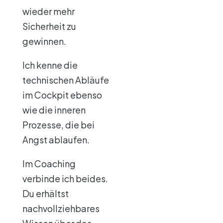
wieder mehr
Sicherheit zu
gewinnen.
Ich kenne die
technischen Abläufe
im Cockpit ebenso
wie die inneren
Prozesse, die bei
Angst ablaufen.
Im Coaching
verbinde ich beides.
Du erhältst
nachvollziehbares